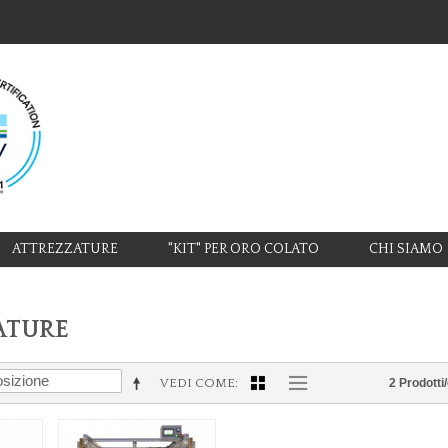
ATTREZZATURE
"KIT" PER ORO COLATO
CHI SIAMO
ATURE
VEDI COME
2 Prodotti