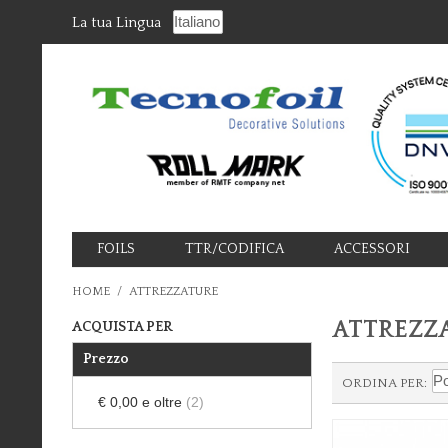
La tua Lingua
FOILS
TTR/CODIFICA
ACCESSORI
HOME
/
ATTREZZATURE
ATTREZZ
ACQUISTA PER
Prezzo
ORDINA PER
€ 0,00
e oltre
(2)